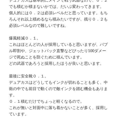
デュアカスは基本的にメインで戦う武器なので、０．２
でも積むか積まないかでは、だいぶ変わってきます。
個人的には０．２は必須レベルだと思っています。もち
ろんそれ以上積めるなら積みたいですが、残り０．２も
必須レベルなので難しいですね。
爆風軽減０．１。
これはほとんどの人が採用していると思いますが、バブ
ル即割や、ジェットパック直撃などぴったり100ダメー
ジで死ぬことを防ぐために積んでいます。
どの武器であろうと採用したほうが良いと思います。
最後に安全靴０．１。
デュアカスはどうしてもインクが切れることも多く、中
衛の中でも前目で動くので敵インクを踏む機会もありま
す。
０．１積むだけでちょっと軽くなるので。
これが無いと対面中に落ち着かないことが多く、採用し
ています。