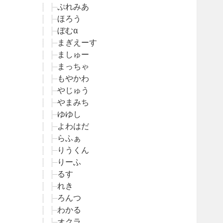
ぷれみあ
ほろう
ぼむα
まぎえーす
ましゅー
まっちゃ
もやかわ
やじゅう
やまみち
ゆゆし
よわはだ
らふぁ
りうくん
りーふ
るす
れき
ろんつ
わかる
オクラ