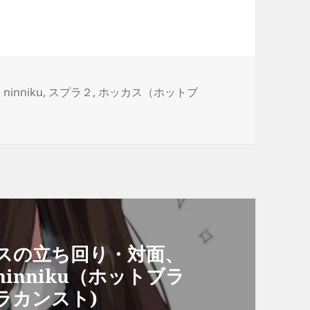
カ
ninniku
,
スプラ２
,
ホッカス（ホットブ
テ
ゴ
リ
ー
スの立ち回り・対面、
inniku（ホットブラ
ラカンスト)