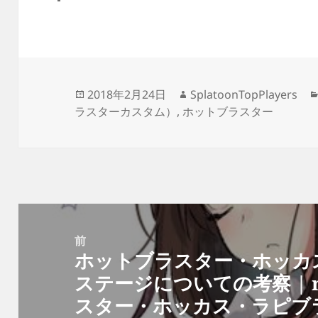
投
作
2018年2月24日
SplatoonTopPlayers
稿
成
ラスターカスタム）
,
ホットブラスター
日:
者
投
稿
前
ホットブラスター・ホッカ
ナ
前
ステージについての考察 | n
ビ
の
スター・ホッカス・ラピブ
ゲ
投