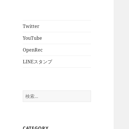
Twitter
YouTube
OpenRec
LINEスタンプ
検
索:
CATEGORY