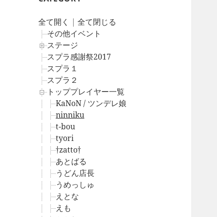
全て開く
|
全て閉じる
その他イベント
ステージ
スプラ感謝祭2017
スプラ１
スプラ２
トッププレイヤー一覧
KaNoN / ツンデレ娘
ninniku
t-bou
tyori
†zatto†
あとばる
うどん店長
うめっしゅ
えとな
えも