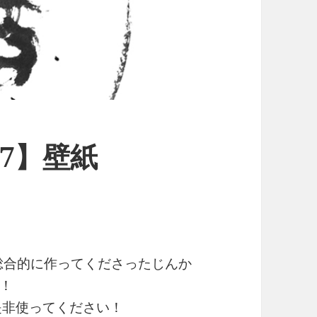
17】壁紙
を総合的に作ってくださったじんか
！
是非使ってください！