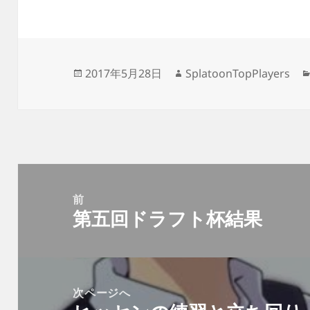
投
作
2017年5月28日
SplatoonTopPlayers
稿
成
日:
者
投
稿
前
第五回ドラフト杯結果
ナ
前
ビ
の
ゲ
投
ー
稿:
次ページへ
シ