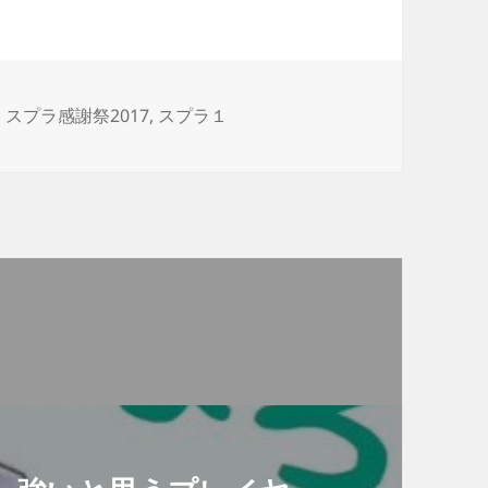
カ
スプラ感謝祭2017
,
スプラ１
テ
ゴ
リ
ー