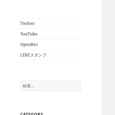
Twitter
YouTube
OpenRec
LINEスタンプ
検
索:
CATEGORY