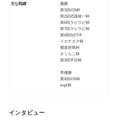
主な戦績
優勝
第5回iOS杯
第2回武器統一杯
第6回ラピラビ杯
第7回ラピラビ杯
第4回SyCUP
イカナカマ杯
都道府県杯
さくらこ杯
第3回平日杯
準優勝
第4回iOS杯
espl杯
インタビュー