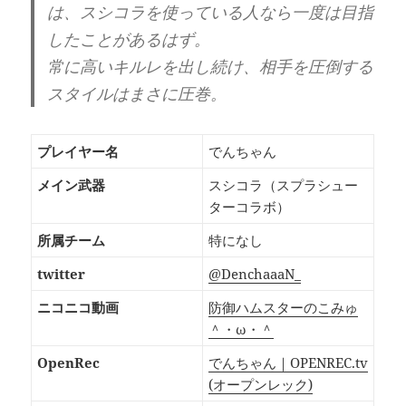
は、スシコラを使っている人なら一度は目指
したことがあるはず。
常に高いキルレを出し続け、相手を圧倒する
スタイルはまさに圧巻。
プレイヤー名
でんちゃん
メイン武器
スシコラ（スプラシュー
ターコラボ）
所属チーム
特になし
twitter
@DenchaaaN_
ニコニコ動画
防御ハムスターのこみゅ
＾・ω・＾
OpenRec
でんちゃん｜OPENREC.tv
(オープンレック)