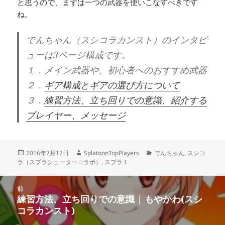
と思うので、まずは一つの武器を使いこなすべきです
ね。
でんちゃん（スシコラカンスト）のインタビ
ューは3ページ構成です。
１．メイン武器や、初心者へのおすすめ武器
２．
ギア構成とギアの選び方について
３．
練習方法、立ち回りでの意識、紹介する
プレイヤー、メッセージ
投
作
カ
2016年7月17日
SplatoonTopPlayers
でんちゃん
,
スシコ
稿
成
テ
ラ（スプラシューターコラボ）
,
スプラ１
日:
者
ゴ
リ
投
ー
前
稿
練習方法、立ち回りでの意識 | もやかわ(スシ
前
ナ
コラカンスト)
の
ビ
投