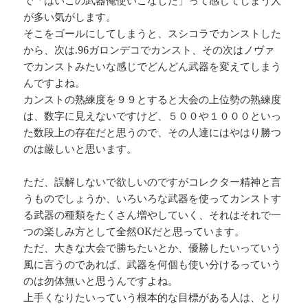
が多い気がします。
そこをゴールにしてしまうと、スシコラでカンストした
から、次は.96ガロンデコでカンスト、その次はノヴァ
でカンストみたいな感じでどんどん武器を変えてしまう
んですよね。
カンストの熟練度を９９とすると大会の上位勢の熟練度
は、数字に見えないですけど、５００や１０００といっ
た数段上の存在だと思うので、その人達にはやはり勝つ
のは厳しいと思います。
ただ、誤解しないで欲しいのですがコレクター精神と言
うものでしょうか、いろいろな武器を使ってカンストす
る武器の種類をたくさん増やしていく、それはそれで一
つの楽しみ方として全然OKだと思っています。
ただ、大きな大会で勝ちたいとか、優勝したいっていう
風に言うのであれば、武器を何個も使い分けるっていう
のは勿体無いと思うんですよね。
上手くなりたいっていう根本的な目標がある人は、とり