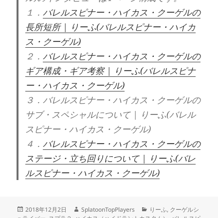
１．
バレルスピナー・ハイカス・クーゲルの
長所短所 | りーふ(バレルスピナー・ハイカ
ス・クーゲル)
２．
バレルスピナー・ハイカス・クーゲルの
ギア構成・ギア考察 | りーふ(バレルスピナ
ー・ハイカス・クーゲル)
３．バレルスピナー・ハイカス・クーゲルの
サブ・スペシャルについて | りーふ(バレル
スピナー・ハイカス・クーゲル)
４．
バレルスピナー・ハイカス・クーゲルの
ステージ・立ち回りについて | りーふ(バレ
ルスピナー・ハイカス・クーゲル)
投
作
カ
2018年12月2日
SplatoonTopPlayers
りーふ
,
クーゲルシ
稿
成
テ