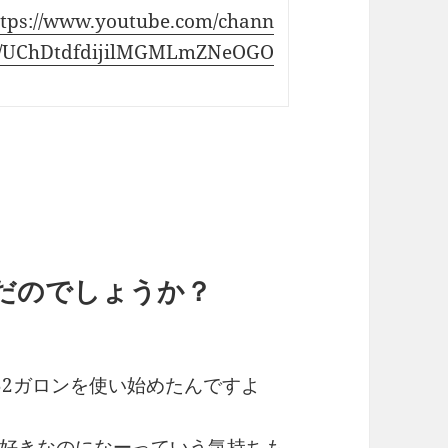
ttps://www.youtube.com/chann
l/UChDtdfdijilMGMLmZNeOGO
だのでしょうか？
52ガロンを使い始めたんですよ
好きなのになーっていう気持ちも