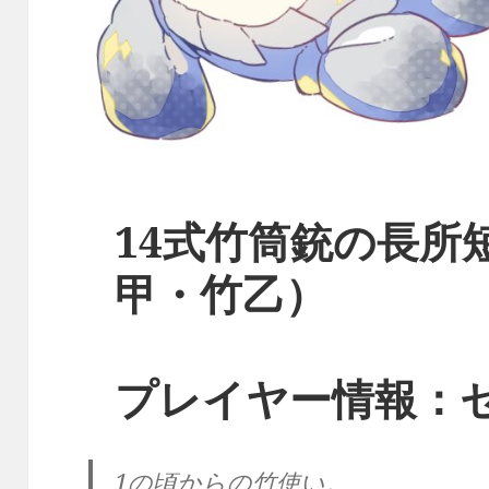
14式竹筒銃の長所短
甲・竹乙）
プレイヤー情報：
1の頃からの竹使い。