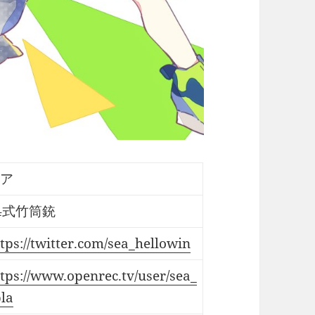
ア
4式竹筒銃
tps://twitter.com/sea_hellowin
tps://www.openrec.tv/user/sea_
la