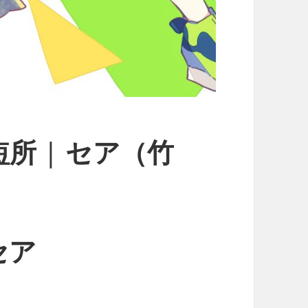
所 | セア（竹
セア