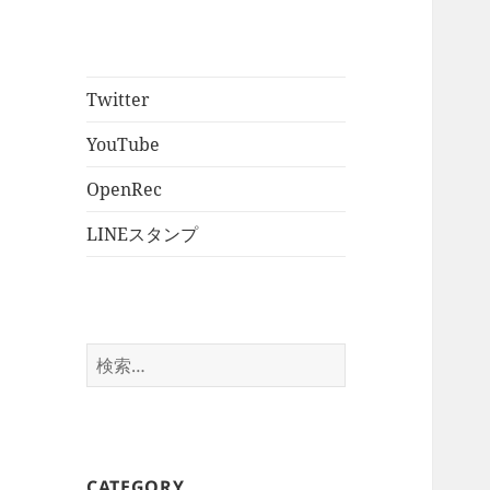
Twitter
YouTube
OpenRec
LINEスタンプ
検
索:
CATEGORY