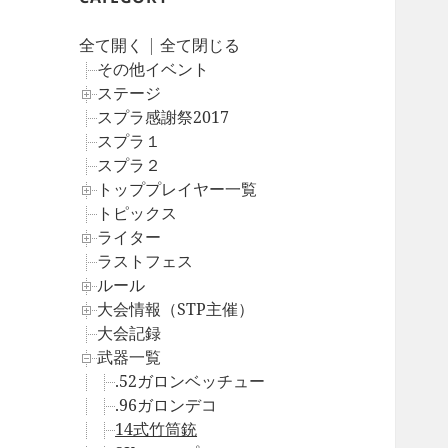
全て開く
|
全て閉じる
その他イベント
ステージ
スプラ感謝祭2017
スプラ１
スプラ２
トッププレイヤー一覧
トピックス
ライター
ラストフェス
ルール
大会情報（STP主催）
大会記録
武器一覧
.52ガロンベッチュー
.96ガロンデコ
14式竹筒銃