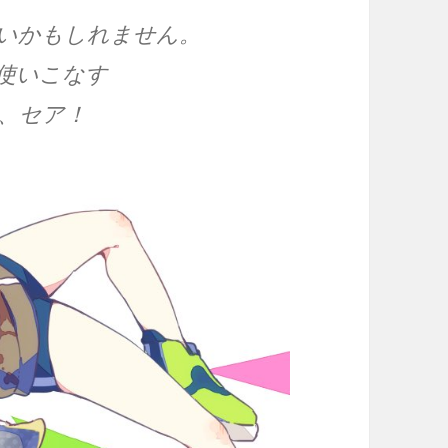
いかもしれません。
使いこなす
、セア！