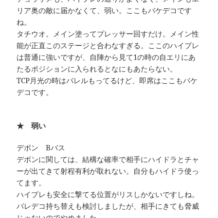
リア奥の敵に届かなくて、弱い。ここもバケデコです
ね。
タチウオ。メイン塗ってプレッサー回すだけ。メイン性
能が正直このステージと合わなすぎる。ここのハイプレ
は普通に強いですが、自陣から見て1の時の自エリにあ
たるポジションに入られるとなにもあたらない。
TCP月光の時はバレルもってるけど、即席はここもバケ
デコです。
★ 弱い
デボン Bバス
デボンに関しては、結構な確率で相手にハイドラとチャ
ーが出てきて射程有利が取れない。自分もハイドラ使っ
てます。
ハイプレも安全に撃てる位置がリスしかないですしね。
バレデコ持ち替えも検討しましたが、相手にきても脅威
じゃないのでやめました。