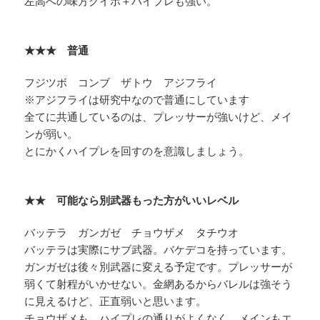
左高への味方クイボ＋ハイプレも強い。
★★★ 普通
フジツボ コンブ ザトウ アジフライ
※アジフライは研究中なので普通にしています
全てに共通しているのは、プレッサーが強いけど、メイ
ンが弱い。
とにかくハイプレを回すのを意識しましょう。
★★ 可能なら別武器もった方がいいレベル
バッテラ ガンガゼ チョウザメ タチウオ
バッテラは実際にサブ武器。バケデコを持っています。
ガンガゼは後々別武器に変える予定です。プレッサーが
弱くて射程がいかせない。金網あるからバレルは強そう
に見えるけど、正直弱いと思います。
チョウザメも、ハイプレの通りがよくなく、メインもエ