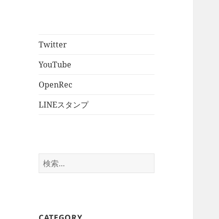
Twitter
YouTube
OpenRec
LINEスタンプ
検
索:
CATEGORY