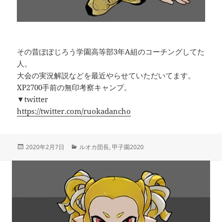
その昔ぽぽじろう学園高等部3年A組のコーチングしてた
人。
大会の実況解説などを最近やらせていただいてます。
XP2700手前の無印考察キャンプ。
▼twitter
https://twitter.com/ruokadancho
投
カ
2020年2月7日
ルオカ団長
,
甲子園2020
稿
テ
日:
ゴ
リ
ー