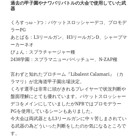
過去の甲子園やナワバリバトルの大会で使用していた武
器
くろすっω・)つ：バケットスロッシャーデコ、プロモデ
ラーPG
あとばる：L3リールガン、H3リールガンD、シャープマ
ーカーネオ
ぴょん：スプラチャージャー種
2438学園：スプラマニューバベッチュー、N-ZAP種
言わずと知れたプロチーム『Libalent Calamari』（カ
ラマリ）が北海道甲子園出場決定。
くろす選手は非常に頭がきれるプレイヤーで状況判断や
盤面理解にとても優れています。バケットスロッシャー
デコをメインにしていましたがNPBではプロモデラー
PGを使用しているシーンもありました。
今大会は両武器ともL3リールガンに中々苦しまされてい
る武器の為どういった判断をしたのか気になるところで
す。