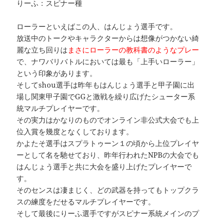
りーふ：スピナー種
ローラーといえばこの人、はんじょう選手です。
放送中のトークやキャラクターからは想像がつかない綺
麗な立ち回りは
まさにローラーの教科書のようなプレー
で、ナワバリバトルにおいては最も「上手いローラー」
という印象があります。
そしてshou選手は昨年もはんじょう選手と甲子園に出
場し関東甲子園でGGと激戦を繰り広げたシューター系
統マルチプレイヤーです。
その実力はかなりのものでオンライン非公式大会でも上
位入賞を幾度となくしております。
かよたそ選手はスプラトゥーン１の頃から上位プレイヤ
ーとして名を馳せており、昨年行われたNPBの大会でも
はんじょう選手と共に大会を盛り上げたプレイヤーで
す。
そのセンスは凄まじく、どの武器を持ってもトップクラ
スの練度をだせるマルチプレイヤーです。
そして最後にりーふ選手ですがスピナー系統メインのプ