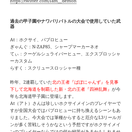
https://twitter.com/Iam__demon
過去の甲子園やナワバリバトルの大会で使用していた武
器
At：ホクサイ、パブロヒュー
ぎゃんぐ：N-ZAP85、シャープマーカーネオ
てぃ：クーゲルシュライバーヒュー、エクスプロッシャ
ーカスタム
らすく：スクリュースロッシャー種
昨年、2連覇していた
北の王者『ばぼにゃんず』を見事
下して北海道を制覇した新・北の王者『四神乱舞』
が今
年も北海道甲子園に登場します。
At（アト）さんは珍しいホクサイメインのプレイヤーで
すが全国大会ではパブロヒューに持ち換えるシーンもあ
りました。今大会では筆種からすると厄介なL3リールガ
ンが多く苦戦しそうかなという予想ですがホクサイメイ
ンのプレイヤーならではの何か秘策があるかもしれませ