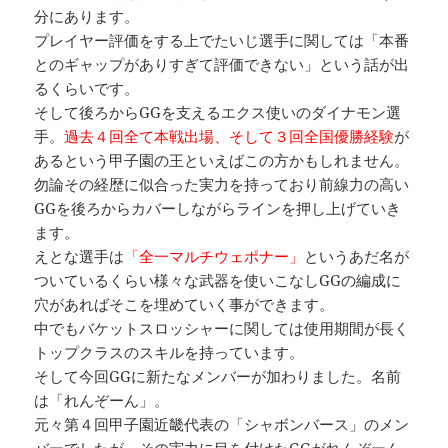
分にあります。
プレイヤー評価をする上でたいじ選手に関しては「本番
とのギャップがありすぎて評価できない」という話が出
るくらいです。
そして後ろからGGを支えるエクス使いのダイナモン選
手。
過去４回全て本戦出場、そして３回全国優勝経験
が
あるという甲子園の王といえばこの方かもしれません。
勿論その経歴に似合った実力を持っており前線力の高い
GGを後ろからカバーしながらラインを押し上げていき
ます。
えとな選手は
「全一マルチウェポナー」
というあだ名が
ついているくらい様々な武器を使いこなしGGの編成に
穴があればそこを埋めていく事ができます。
中でもバケットスロッシャーに関しては使用期間が長く
トップクラスのスキルを持っています。
そして今回GGに新たなメンバーが加わりました。名前
は「れんぞーん」。
元々第４回甲子園近畿代表の「シャボンバース」のメン
バーでしたが、その実力に目を付けたGGがれんぞーん