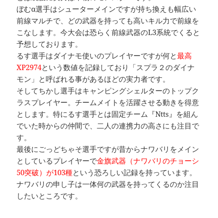
ぼむα選手はシューターメインですが持ち換えも幅広い
前線マルチで、どの武器を持っても高いキル力で前線を
こなします。今大会は恐らく前線武器のL3系統でくると
予想しております。
るす選手はダイナモ使いのプレイヤーですが何と
最高
XP2974
という数値を記録しており「スプラ２のダイナ
モン」と呼ばれる事があるほどの実力者です。
そしてちかし選手はキャンピングシェルターのトップク
ラスプレイヤー。チームメイトを活躍させる動きを得意
とします。特にるす選手とは固定チーム『Ntts』を組ん
でいた時からの仲間で、二人の連携力の高さにも注目で
す。
最後にごっどちゃそ選手ですが昔からナワバリをメイン
としているプレイヤーで
金旗武器（ナワバリのチョーシ
50突破）が103種
という恐ろしい記録を持っています。
ナワバリの申し子は一体何の武器を持ってくるのか注目
したいところです。