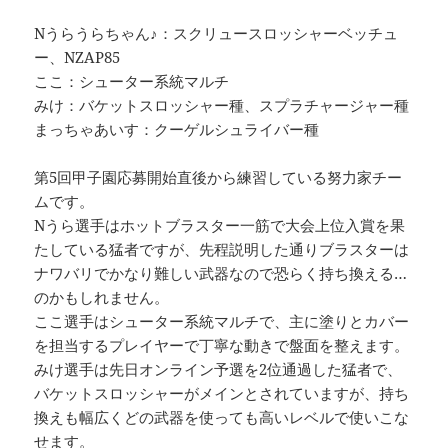
Nうらうらちゃん♪：スクリュースロッシャーベッチュ
ー、NZAP85
ここ：シューター系統マルチ
みけ：バケットスロッシャー種、スプラチャージャー種
まっちゃあいす：クーゲルシュライバー種
第5回甲子園応募開始直後から練習している努力家チー
ムです。
Nうら選手はホットブラスター一筋で大会上位入賞を果
たしている猛者ですが、先程説明した通りブラスターは
ナワバリでかなり難しい武器なので恐らく持ち換える…
のかもしれません。
ここ選手はシューター系統マルチで、主に塗りとカバー
を担当するプレイヤーで丁寧な動きで盤面を整えます。
みけ選手は先日オンライン予選を2位通過した猛者で、
バケットスロッシャーがメインとされていますが、持ち
換えも幅広くどの武器を使っても高いレベルで使いこな
せます。