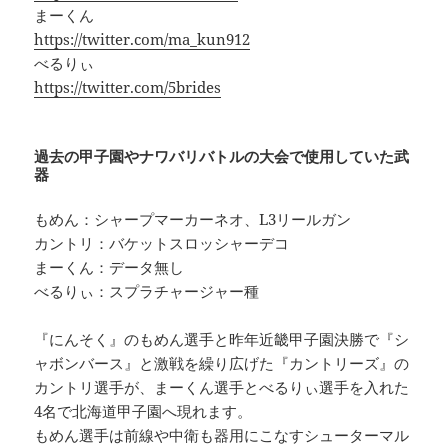
まーくん
https://twitter.com/ma_kun912
べるりぃ
https://twitter.com/5brides
過去の甲子園やナワバリバトルの大会で使用していた武
器
もめん：シャープマーカーネオ、L3リールガン
カントリ：バケットスロッシャーデコ
まーくん：データ無し
べるりぃ：スプラチャージャー種
『にんそく』のもめん選手と昨年近畿甲子園決勝で『シ
ャボンバース』と激戦を繰り広げた『カントリーズ』の
カントリ選手が、まーくん選手とべるりぃ選手を入れた
4名で北海道甲子園へ現れます。
もめん選手は前線や中衛も器用にこなすシューターマル