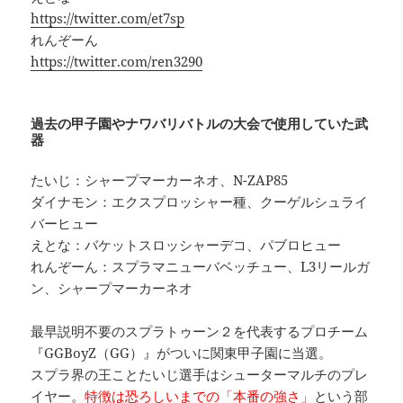
https://twitter.com/et7sp
れんぞーん
https://twitter.com/ren3290
過去の甲子園やナワバリバトルの大会で使用していた武
器
たいじ：シャープマーカーネオ、N-ZAP85
ダイナモン：エクスプロッシャー種、クーゲルシュライ
バーヒュー
えとな：バケットスロッシャーデコ、パブロヒュー
れんぞーん：スプラマニューバベッチュー、L3リールガ
ン、シャープマーカーネオ
最早説明不要のスプラトゥーン２を代表するプロチーム
『GGBoyZ（GG）』がついに関東甲子園に当選。
スプラ界の王ことたいじ選手はシューターマルチのプレ
イヤー。
特徴は恐ろしいまでの「本番の強さ」
という部