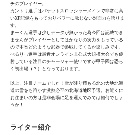
チのプレイヤー。
カントリ選手はバケットスロッシャーメインで非常に高
いXP記録をもっておりパワーに恥じない対面力を誇りま
す。
まーくん選手は少しデータが無かった為今回は記載でき
ませんがプレイヤーとしてはかなりの実力をもっている
ので本番どのような武器で参戦してくるか楽しみです。
べるりぃ選手は最近オンライン非公式大規模大会でも優
勝している注目のチャージャー使いですが甲子園は恐ら
く初出場（？）となっております。
以上、注目チームでした！雪が降り積もる北の大地北海
道の雪をも溶かす激熱必至の北海道地区予選。お近くに
お住まいの方は是非会場に足を運んでみては如何でしょ
うか！
ライター紹介