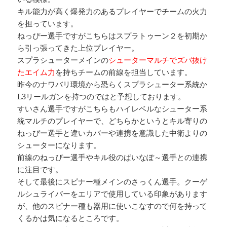
キル能力が高く爆発力のあるプレイヤーでチームの火力
を担っています。
ねっぴー選手ですがこちらはスプラトゥーン２を初期か
ら引っ張ってきた上位プレイヤー。
スプラシューターメインの
シューターマルチでズバ抜け
たエイム力
を持ちチームの前線を担当しています。
昨今のナワバリ環境から恐らくスプラシューター系統か
L3リールガンを持つのではと予想しております。
すいさん選手ですがこちらもハイレベルなシューター系
統マルチのプレイヤーで、どちらかというとキル寄りの
ねっぴー選手と違いカバーや連携を意識した中衛よりの
シューターになります。
前線のねっぴー選手やキル役のぱいなぽ～選手との連携
に注目です。
そして最後にスピナー種メインのさっくん選手。クーゲ
ルシュライバーをエリアで使用している印象があります
が、他のスピナー種も器用に使いこなすので何を持って
くるかは気になるところです。