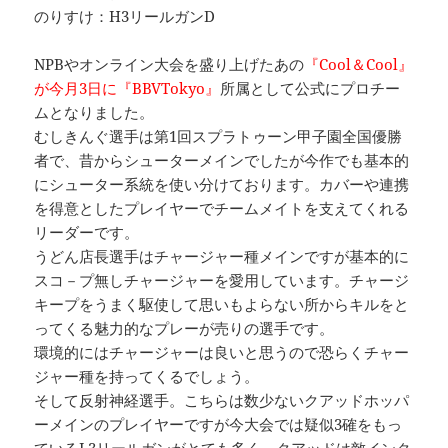
のりすけ：H3リールガンD
NPBやオンライン大会を盛り上げたあの
『Cool＆Cool』
が今月3日に『BBVTokyo』
所属として公式にプロチー
ムとなりました。
むしきんぐ選手は第1回スプラトゥーン甲子園全国優勝
者で、昔からシューターメインでしたが今作でも基本的
にシューター系統を使い分けております。カバーや連携
を得意としたプレイヤーでチームメイトを支えてくれる
リーダーです。
うどん店長選手はチャージャー種メインですが基本的に
スコ－プ無しチャージャーを愛用しています。チャージ
キープをうまく駆使して思いもよらない所からキルをと
ってくる魅力的なプレーが売りの選手です。
環境的にはチャージャーは良いと思うので恐らくチャー
ジャー種を持ってくるでしょう。
そして反射神経選手。こちらは数少ないクアッドホッパ
ーメインのプレイヤーですが今大会では疑似3確をもっ
ているL3リールガンがとても多く、クアッドは敵インク