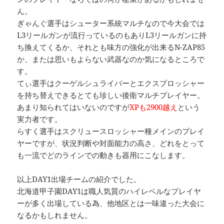
ん。
ぎゃんぐ選手はシューター系統マルチなので今大会では
L3リールガンが流行っているのもありL3リールガンに持
ち換えてくるか、それとも味方の強化が出来るN-ZAP85
か、または思いもよらない武器なのか気になるところで
す。
てぃ選手はクーゲルシュライバーとエクスプロッシャー
を持ち替えできるとても珍しい後衛マルチプレイヤー。
あまり知られてはいないのですが
XPも2900越え
という
実力者です。
らすく選手はスクリュースロッシャー種メインのプレイ
ヤーですが、状況判断や対面能力の高さ、どれをとって
も一流でどのラインでの動きも器用にこなします。
以上DAY1出場チームの紹介でした。
北海道甲子園DAY1は職人気質のハイレベルなプレイヤ
ーが多く出場している為、他地区とは一味違った大会に
なるかもしれません。